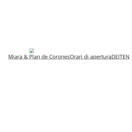
Miara & Plan de Corones
Orari di apertura
DE
IT
EN