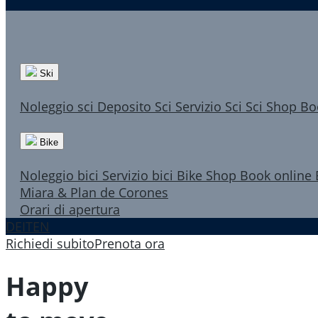
Ski
Noleggio sci
Deposito Sci
Servizio Sci
Sci Shop
Bo
Bike
Noleggio bici
Servizio bici
Bike Shop
Book online
Miara & Plan de Corones
Orari di apertura
DE
IT
EN
Richiedi subito
Prenota ora
Happy