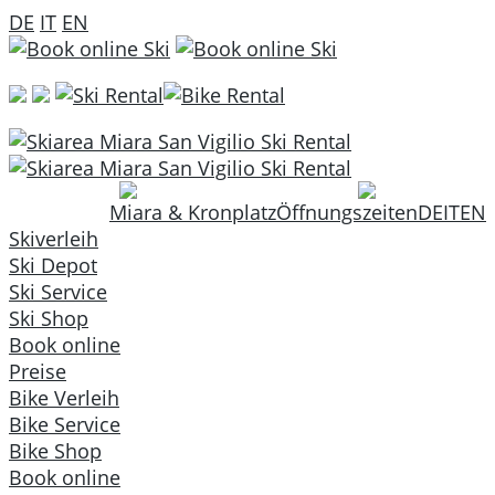
DE
IT
EN
Miara & Kronplatz
Öffnungszeiten
DE
IT
EN
Skiverleih
Ski Depot
Ski Service
Ski Shop
Book online
Preise
Bike Verleih
Bike Service
Bike Shop
Book online