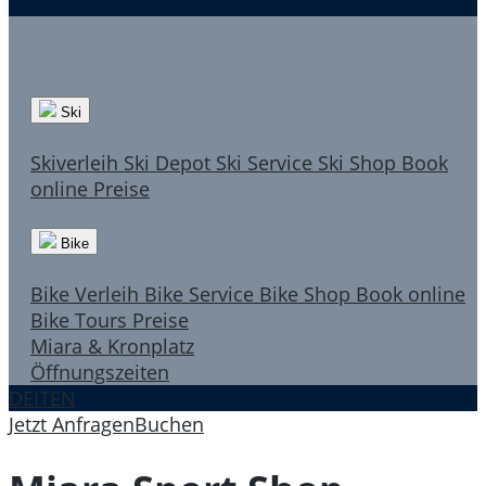
Ski
Skiverleih
Ski Depot
Ski Service
Ski Shop
Book
online
Preise
Bike
Bike Verleih
Bike Service
Bike Shop
Book online
Bike Tours
Preise
Miara & Kronplatz
Öffnungszeiten
DE
IT
EN
Jetzt Anfragen
Buchen